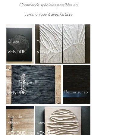
Commande spéciales possibles en
communiquant avec l'artiste
Orage
Yukon
VENDUE
VENDUE
Point de départ II
Retour sur soi
VENDUE
Point de
départ
Sans titre 1
VENDUE
VENDUE