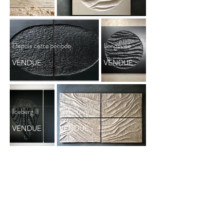
Depuis cette période
Longévité
VENDUE
VENDUE
Iceberg II
Trajectoire
VENDUE
VENDUE
Ressourcement
Espoir II
VENDUE
VENDUE